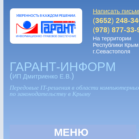
Написать пись
(
3652
)
248-
(
978
)
877-33
На территории
Республики Крым
г.Севастополя
ГАРАНТ-ИНФОРМ
(
)
ИП Дмитриенко Е.В.
Передовые IT-решения в области компьютерны
по законодательству в Крыму
МЕНЮ